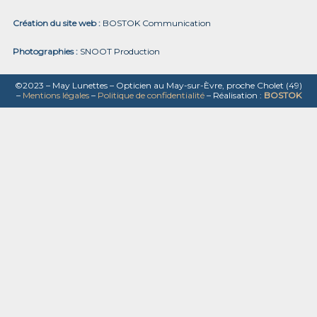
Création du site web :
BOSTOK Communication
Photographies :
SNOOT Production
©2023 – May Lunettes – Opticien au May-sur-Èvre, proche Cholet (49)
–
Mentions légales
–
Politique de confidentialité
– Réalisation :
BOSTOK