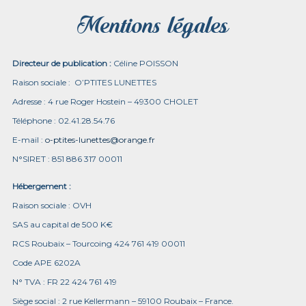
Mentions légales
Directeur de publication :
Céline POISSON
Raison sociale : O’PTITES LUNETTES
Adresse : 4 rue Roger Hostein – 49300 CHOLET
Téléphone : 02.41.28.54.76
E-mail :
o-ptites-lunettes@orange.fr
N°SIRET : 851 886 317 00011
Hébergement :
Raison sociale : OVH
SAS au capital de 500 K€
RCS Roubaix – Tourcoing 424 761 419 00011
Code APE 6202A
N° TVA : FR 22 424 761 419
Siège social : 2 rue Kellermann – 59100 Roubaix – France.